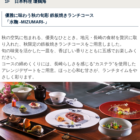
1F 日本料理 瓊鶴海
優雅に味わう秋の旬彩 鉄板焼きランチコース
「水鞠 -MIZUMARI-」
秋の空気に包まれる、優美なひととき。地元・長崎の食材を贅沢に取
り入れた、秋限定の鉄板焼きランチコースをご用意しました。
旬の味覚を活かした一皿を、香ばしい香りとともに五感でお楽しみく
ださい。
コースの締めくくりには、長崎らしさを感じる“カステラ”を使用した
アレンジデザートをご用意。ほっと心和む甘さが、ランチタイムをや
さしく彩ります。