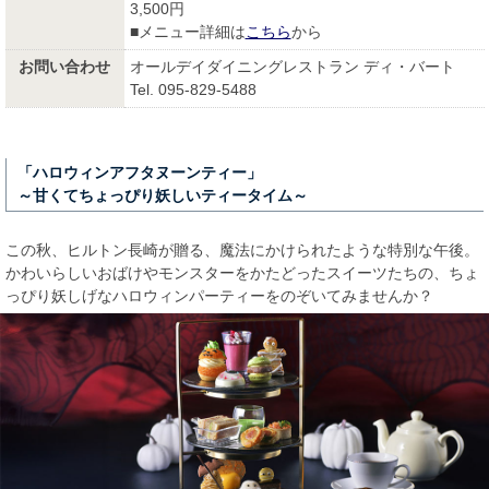
3,500円
■メニュー詳細は
こちら
から
お問い合わせ
オールデイダイニングレストラン ディ・バート
Tel. 095-829-5488
「ハロウィンアフタヌーンティー」
～甘くてちょっぴり妖しいティータイム～
この秋、ヒルトン長崎が贈る、魔法にかけられたような特別な午後。
かわいらしいおばけやモンスターをかたどったスイーツたちの、ちょ
っぴり妖しげなハロウィンパーティーをのぞいてみませんか？