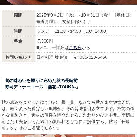
期間
2025年9月2日（火）～10月31日（金）［定休日:
毎週月曜日（祝祭日除く）］
時間
ランチ 11:30～14:30（L.O. 14:00）
料金
7,500円
■メニュー詳細は
こちら
から
お問い合わせ
日本料理 瓊鶴海 Tel. 095-829-5466
旬の味わいを握りに込めた秋の長崎前
寿司ディナーコース「藤花 -TOUKA-」
秋の恵みをまとったにぎりの一貫一貫。なかでも秋かますや太刀魚
は、軽く炙った香ばしい風味が、その旨味を引き立てます。板前の確
かな目利きと、素材の個性を際立たせるこだわりのひと手間。季節に
応じた工夫を加えた独自の調味料とともにご提供する、秋の「長崎
前」を、ぜひご堪能ください。