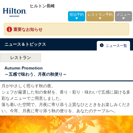
ヒルトン長崎
宿泊予約
レストラン予約
メニュー
重要なお知らせ
ニュース＆トピックス
ニュース一覧
レストラン
Autumn Promotion
～五感で味わう、月夜の秋便り～
月がやさしく照らす秋の夜。
シェフが厳選した旬の食材を、香り・彩り・味わいで五感に届ける多
彩なメニューでご用意しました。
落ち着いた空間で、月夜に寄り添う上質なひとときをお楽しみくださ
い。今宵、月夜に寄り添う秋の便りを、あなたのテーブルへ。