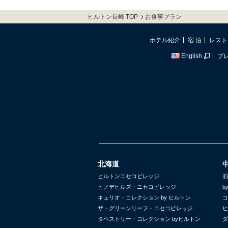
ヒルトン長崎 TOP
お食事プラン
ホテル紹介
宿 泊
レスト
English
プ
北海道
ヒルトンニセコビレッジ
旧
ヒノデヒルズ・ニセコビレッジ
b
キュリオ・コレクション by ヒルトン
コ
ザ・グリーンリーフ・ニセコビレッジ
ヒ
タペストリー・コレクション byヒルトン
ダ