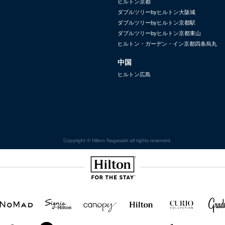
ヒルトン京都
ダブルツリーbyヒルトン大阪城
ダブルツリーbyヒルトン京都駅
ダブルツリーbyヒルトン京都東山
ヒルトン・ガーデン・イン京都四条烏丸
中国
ヒルトン広島
Copyright © Hilton Nagasaki all rights reserved.
Hilton
NOMAD
SignisaHilton
Canopy by
Hilton
Curio
Grad
Hilton
Hotels
Collection
&
Resorts
Hampton
Tru
Tru by
Homewood
Home2