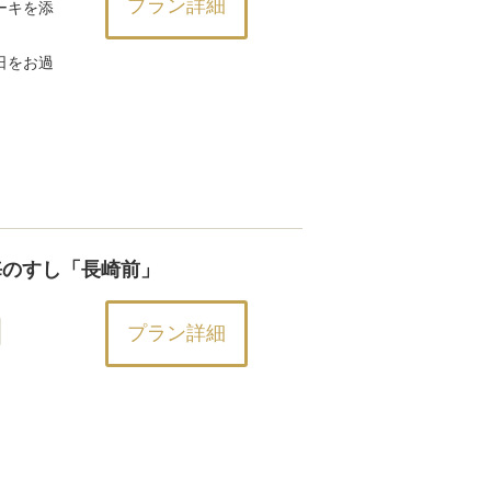
プラン詳細
ーキを添
日をお過
海のすし「長崎前」
プラン詳細