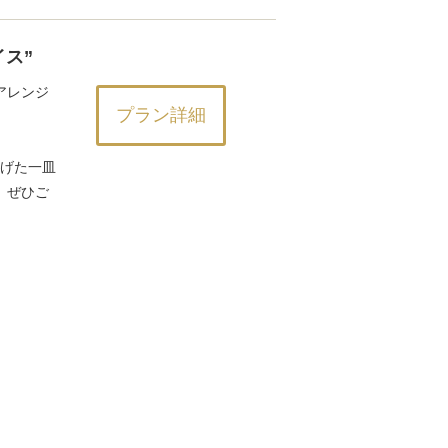
ス”
アレンジ
プラン詳細
上げた一皿
、ぜひご