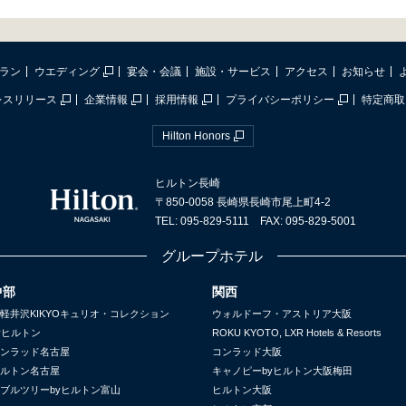
ラン
ウエディング
宴会・会議
施設・サービス
アクセス
お知らせ
レスリリース
企業情報
採用情報
プライバシーポリシー
特定商取
Hilton Honors
ヒルトン長崎
〒850-0058 長崎県長崎市尾上町4-2
TEL: 095-829-5111 FAX: 095-829-5001
グループホテル
中部
関西
軽井沢KIKYOキュリオ・コレクション
ウォルドーフ・アストリア大阪
yヒルトン
ROKU KYOTO, LXR Hotels & Resorts
ンラッド名古屋
コンラッド大阪
ルトン名古屋
キャノピーbyヒルトン大阪梅田
ブルツリーbyヒルトン富山
ヒルトン大阪