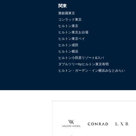
関東
雅叙園東京
コンラッド東京
ヒルトン東京
ヒルトン東京お台場
ヒルトン東京ベイ
ヒルトン成田
ヒルトン横浜
ヒルトン小田原リゾート&スパ
ダブルツリーbyヒルトン東京有明
ヒルトン・ガーデン・イン横浜みなとみらい
Waldorf
Conrad
LXR
Astoria
Hotels &
Hotels &
Resorts
Resorts
TEMPO
MOTTO
Hilton