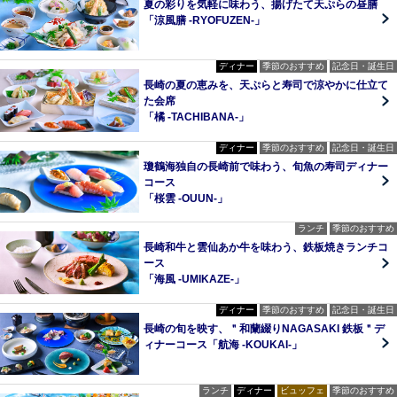
夏の彩りを気軽に味わう、揚げたて天ぷらの昼膳
「涼風膳 -RYOFUZEN-」
ディナー
季節のおすすめ
記念日・誕生日
長崎の夏の恵みを、天ぷらと寿司で涼やかに仕立て
た会席
「橘 -TACHIBANA-」
ディナー
季節のおすすめ
記念日・誕生日
瓊鶴海独自の長崎前で味わう、旬魚の寿司ディナー
コース
「桜雲 -OUUN-」
ランチ
季節のおすすめ
長崎和牛と雲仙あか牛を味わう、鉄板焼きランチコ
ース
「海風 -UMIKAZE-」
ディナー
季節のおすすめ
記念日・誕生日
長崎の旬を映す、＂和蘭綴りNAGASAKI 鉄板＂デ
ィナーコース「航海 -KOUKAI-」
ランチ
ディナー
ビュッフェ
季節のおすすめ