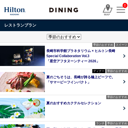
!
DINING
レストランプラン
季節のおすすめ
スイーツ
長崎市科学館プラネタリウム × ヒルトン長崎
Special Collaboration Vol.3
「星空アフタヌーンティー 2026」
ディナー
季節のおすすめ
夏のごちそうは、長崎が誇る極上ビーフで。
「サマービーフインパクト」
季節のおすすめ
夏のおすすめカクテルセレクション
ランチ
季節のおすすめ