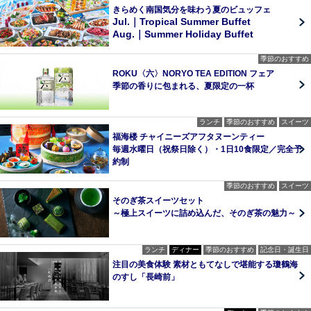
きらめく南国気分を味わう夏のビュッフェ
Jul.｜Tropical Summer Buffet
Aug.｜Summer Holiday Buffet
季節のおすすめ
ROKU〈六〉NORYO TEA EDITION フェア
季節の香りに包まれる、夏限定の一杯
ランチ
季節のおすすめ
スイーツ
福海楼 チャイニーズアフタヌーンティー
毎週水曜日（祝祭日除く）・1日10食限定／完全予
約制
季節のおすすめ
スイーツ
そのぎ茶スイーツセット
～極上スイーツに詰め込んだ、そのぎ茶の魅力～
ランチ
ディナー
季節のおすすめ
記念日・誕生日
注目の美食体験 素材ともてなしで堪能する瓊鶴海
のすし「長崎前」