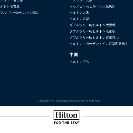
ルトン名古屋
キャノピーbyヒルトン大阪梅田
ブルツリーbyヒルトン富山
ヒルトン大阪
ヒルトン京都
ダブルツリーbyヒルトン大阪城
ダブルツリーbyヒルトン京都駅
ダブルツリーbyヒルトン京都東山
ヒルトン・ガーデン・イン京都四条烏丸
中国
ヒルトン広島
Copyright © Hilton Nagasaki all rights reserved.
Hilton
NOMAD
SignisaHilton
Canopy by
Hilton
Curio
Grad