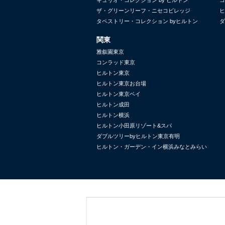
ザ・グリーンリーフ・ニセコビレッジ
ヒ
タペストリー・コレクション byヒルトン
ダ
関東
雅叙園東京
コンラッド東京
ヒルトン東京
ヒルトン東京お台場
ヒルトン東京ベイ
ヒルトン成田
ヒルトン横浜
ヒルトン小田原リゾート&スパ
ダブルツリーbyヒルトン東京有明
ヒルトン・ガーデン・イン横浜みなとみらい
Waldorf
Conrad
LXR