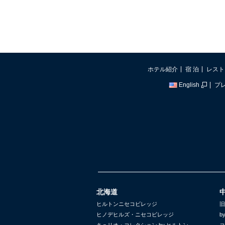
ホテル紹介
宿 泊
レスト
English
プ
北海道
ヒルトンニセコビレッジ
旧
ヒノデヒルズ・ニセコビレッジ
b
キュリオ・コレクション by ヒルトン
コ