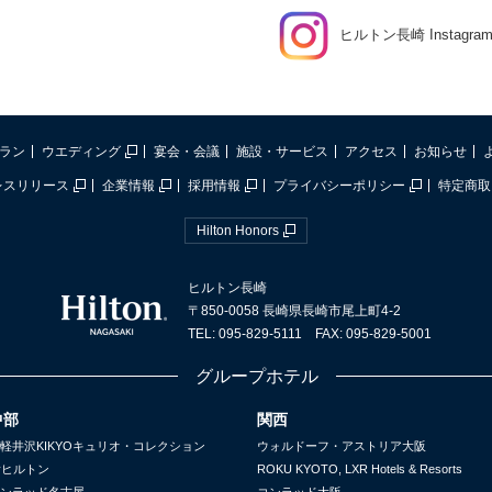
ヒルトン長崎 Instagra
ラン
ウエディング
宴会・会議
施設・サービス
アクセス
お知らせ
レスリリース
企業情報
採用情報
プライバシーポリシー
特定商取
Hilton Honors
ヒルトン長崎
〒850-0058 長崎県長崎市尾上町4-2
TEL: 095-829-5111 FAX: 095-829-5001
グループホテル
中部
関西
軽井沢KIKYOキュリオ・コレクション
ウォルドーフ・アストリア大阪
yヒルトン
ROKU KYOTO, LXR Hotels & Resorts
ンラッド名古屋
コンラッド大阪