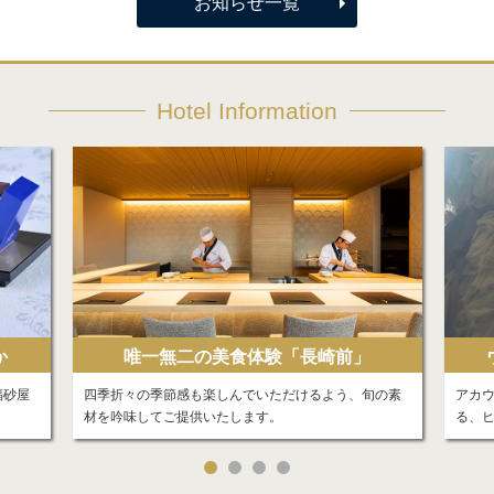
お知らせ一覧
Hotel Information
か
唯一無二の美食体験「長崎前」
福砂屋
四季折々の季節感も楽しんでいただけるよう、旬の素
アカ
材を吟味してご提供いたします。
る、