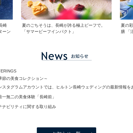
ン長崎
夏のごちそうは、長崎が誇る極上ビーフで。
夏の
フタヌーン
「サマービーフインパクト」
膳 「涼
FERINGS
季節の美食コレクション～
ンスタグラムアカウントでは、ヒルトン長崎ウェディングの最新情報を
唯一無二の美食体験「長崎前」
テナビリティに関する取り組み