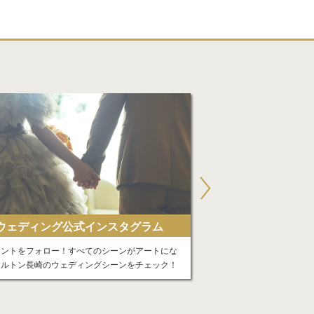
ウェディング公式インスタグラム
アメリカン・エキ
ウントをフォロー！すべてのシーンがアートにな
ヒルトンに何度も泊まりた
ヒルトン長崎のウェディングシーンをチェック！
お手元に。