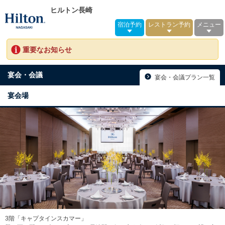
ヒルトン長崎
宿泊予約
レストラン予約
メニュー
重要なお知らせ
宴会・会議
宴会・会議プラン一覧
宴会場
3階「キャプタインスカマー」