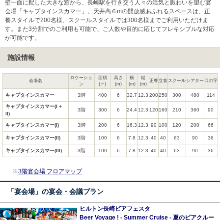
壁一面に配した大きな窓から、長崎駅を行き交う人々の活気と賑わいを望む宴
会場「キャプタインスカマー」。天井高６mの開放感あふれるスペースは、正
餐スタイルで200名様、スクールスタイルでは300名様までご利用いただけま
す。また3分割でのご利用も可能で、ご人数や目的に応じてフレキシブルな対応
が可能です。
施設情報
ロケーショ
面積
高さ
横
縦
会場名
正餐
立食
スクール
シアター
口の字
ン
(㎡)
(m)
(m)
(m)
キャプタインスカマー
3階
400
6
32.7
12.3
200
250
300
480
114
キャプタインスカマー(I +
3階
300
6
24.4
12.3
120
160
210
360
90
II)
キャプタインスカマー(I)
3階
200
6
16.3
12.3
90
100
120
200
66
キャプタインスカマー(II)
3階
100
6
7.8
12.3
40
40
63
90
36
キャプタインスカマー(III)
3階
100
6
7.8
12.3
40
40
63
90
36
※
3階宴会場 フロアマップ
「宴会場」の宴会・会議プラン
ヒルトン長崎ビアフェスタ
Beer Voyage ! - Summer Cruise - 夏のビアクルー