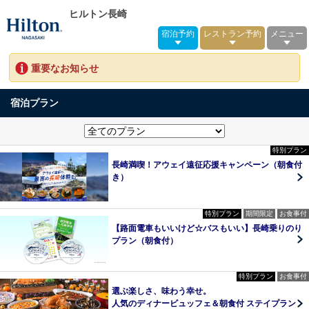
ヒルトン長崎
宿泊予約
レストラン予約
メニュー
重要なお知らせ
宿泊プラン
特別プラン
長崎満喫！アウェイ遠征応援キャンペーン（朝食付
き）
特別プラン
期間限定
お食事付
【路面電車もいいけど☆バスもいい】長崎乗りのり
プラン（朝食付）
特別プラン
お食事付
選ぶ楽しさ、味わう幸せ。
人気のディナービュッフェ＆朝食付 ステイプラン