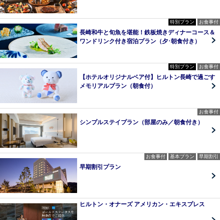
特別プラン
お食事付
長崎和牛と旬魚を堪能！鉄板焼きディナーコース＆
ワンドリンク付き宿泊プラン（夕･朝食付き）
特別プラン
お食事付
【ホテルオリジナルベア付】ヒルトン長崎で過ごす
メモリアルプラン（朝食付）
お食事付
シンプルステイプラン（部屋のみ／朝食付き）
お食事付
基本プラン
早期割引
早期割引プラン
ヒルトン・オナーズ アメリカン・エキスプレス