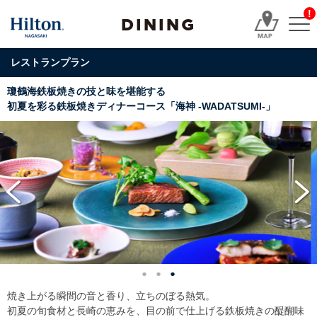
!
DINING
レストランプラン
瓊鶴海鉄板焼きの技と味を堪能する
初夏を彩る鉄板焼きディナーコース「海神 -WADATSUMI-」
焼き上がる瞬間の音と香り、立ちのぼる熱気。
初夏の旬食材と長崎の恵みを、目の前で仕上げる鉄板焼きの醍醐味