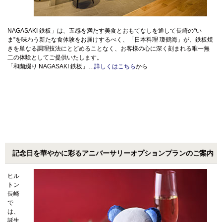
NAGASAKI 鉄板」は、五感を満たす美食とおもてなしを通して長崎の“い
ま”を味わう新たな食体験をお届けするべく、「日本料理 瓊鶴海」が、鉄板焼
きを単なる調理技法にとどめることなく、お客様の心に深く刻まれる唯一無
二の体験としてご提供いたします。
「和蘭綴り NAGASAKI 鉄板」…
詳しくはこちら
から
記念日を華やかに彩るアニバーサリーオプションプランのご案内
ヒル
トン
長崎
で
は、
誕生