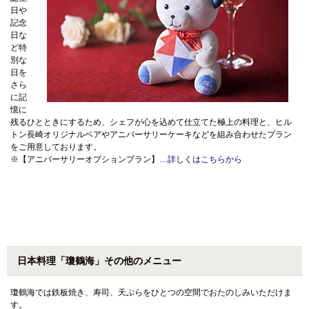
日や
記念
日な
ど特
別な
日を
さら
に記
憶に
残るひとときにするため、シェフが心を込めて仕立てた極上の料理と、ヒル
トン長崎オリジナルベアやアニバーサリーケーキなどを組み合わせたプラン
をご用意しております。
※【アニバーサリーオプションプラン】…
詳しくはこちらから
日本料理「瓊鶴海」その他のメニュー
瓊鶴海では鉄板焼き、寿司、天ぷらをひとつの空間でおたのしみいただけま
す。