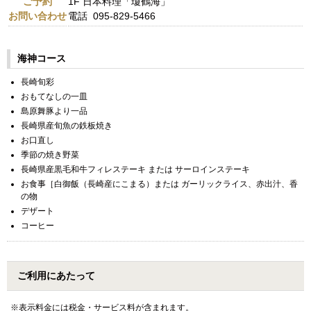
ご予約
1F 日本料理「瓊鶴海」
お問い合わせ
電話 095-829-5466
海神コース
長崎旬彩
おもてなしの一皿
島原舞豚より一品
長崎県産旬魚の鉄板焼き
お口直し
季節の焼き野菜
長崎県産黒毛和牛フィレステーキ または サーロインステーキ
お食事［白御飯（長崎産にこまる）または ガーリックライス、赤出汁、香
の物
デザート
コーヒー
ご利用にあたって
※表示料金には税金・サービス料が含まれます。