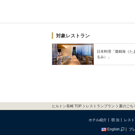
対象レストラン
日本料理「瓊鶴海（た
るみ）」
ヒルトン長崎 TOP
レストランプラン
夏のごち
ホテル紹介
宿 泊
レスト
English
プ