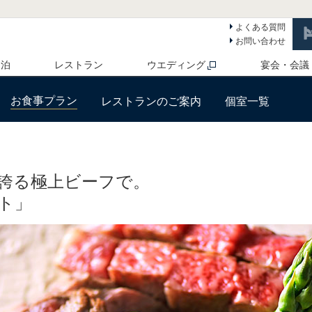
よくある質問
お問い合わせ
 泊
レストラン
ウエディング
宴会・会議
お食事プラン
レストランのご案内
個室一覧
誇る極上ビーフで。
ト」