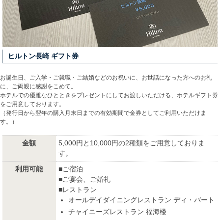
ヒルトン長崎 ギフト券
お誕生日、ご入学・ご就職・ご結婚などのお祝いに、お世話になった方へのお礼
に、ご両親に感謝をこめて。
ホテルでの優雅なひとときをプレゼントにしてお渡しいただける、ホテルギフト券
をご用意しております。
（発行日から翌年の購入月末日までの有効期間で金券としてご利用いただけま
す。）
金額
5,000円と10,000円の2種類をご用意しておりま
す。
利用可能
■ご宿泊
■ご宴会、ご婚礼
■レストラン
オールデイダイニングレストラン ディ・バート
チャイニーズレストラン 福海楼