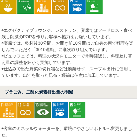
◉エグゼクティブラウンジ、レストラン、宴席ではフードロス・食べ
残し削減のPOPを作りお客様へ協力をお願いしています。
◉宴席では、乾杯後30分間、お開き前10分間はご自身の席で料理を楽
しんでいただく「3010運動」に漸次取り組んでいます。
◉ビュッフェでは、料理の状況をモニターで常時確認し、料理差し替
え量の調整を細かく実施しています。
◉仕込みで出た野菜の切れ端などは廃棄せず、スープや出汁に使用し
ています。出汁を取った昆布・鰹節は佃煮に加工しています。
プラごみ、二酸化炭素排出量の削減
◉客室のミネラルウォーターを、環境にやさしいボトルへ変更しまし
た。