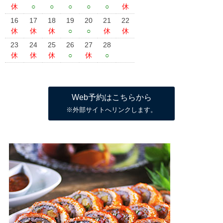
休
○
○
○
○
○
休
16
17
18
19
20
21
22
休
休
休
○
○
休
休
23
24
25
26
27
28
休
休
休
○
休
○
Web予約はこちらから
※外部サイトへリンクします。