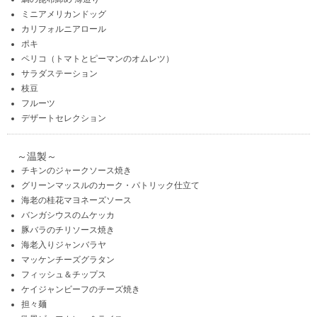
ミニアメリカンドッグ
カリフォルニアロール
ポキ
ペリコ（トマトとピーマンのオムレツ）
サラダステーション
枝豆
フルーツ
デザートセレクション
～温製～
チキンのジャークソース焼き
グリーンマッスルのカーク・パトリック仕立て
海老の桂花マヨネーズソース
バンガシウスのムケッカ
豚バラのチリソース焼き
海老入りジャンバラヤ
マッケンチーズグラタン
フィッシュ＆チップス
ケイジャンビーフのチーズ焼き
担々麺