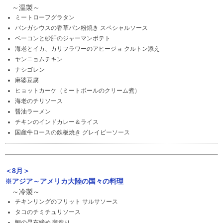
～温製～
ミートローフグラタン
バンガシウスの香草パン粉焼き スペシャルソース
ベーコンと砂肝のジャーマンポテト
海老とイカ、カリフラワーのアヒージョ クルトン添え
ヤンニョムチキン
ナシゴレン
麻婆豆腐
ヒョットカーケ（ミートボールのクリーム煮）
海老のチリソース
醤油ラーメン
チキンのインドカレー＆ライス
国産牛ロースの鉄板焼き グレイビーソース
＜8月＞
※アジア～アメリカ大陸の国々の料理
～冷製～
チキンリングのフリット サルサソース
タコのチミチュリソース
鯛の昆布締め 薄造り