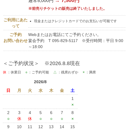
→ 7,500円
通常8,000円
※前売りチケットの販売は終了いたしました。
ご利用にあた
現金またはクレジットカードでのお支払いが可能です
って
ご予約
Webまたはお電話にてご予約ください。
お問い合わせ
宴会予約 T 095-829-5117 ※受付時間：平日 9:00
～18:00
＜ご予約状況＞ ※2026.8.8現在
休
：休業日
○
：ご予約可能
△
：残席わずか
×
：満席
2026/8
日
月
火
水
木
金
土
1
×
2
3
4
5
6
7
8
○
休
休
○
○
○
×
9
10
11
12
13
14
15