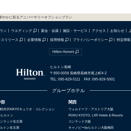
華やかに彩るアニバーサリーオプションプラン
ラン
ウエディング
宴会・会議
施設・サービス
アクセス
お知らせ
レスリリース
企業情報
採用情報
プライバシーポリシー
特定商取
Hilton Honors
ヒルトン長崎
〒850-0058 長崎県長崎市尾上町4-2
TEL: 095-829-5111 FAX: 095-829-5001
グループホテル
中部
関西
軽井沢KIKYOキュリオ・コレクション
ウォルドーフ・アストリア大阪
yヒルトン
ROKU KYOTO, LXR Hotels & Resorts
ンラッド名古屋
コンラッド大阪
ルトン名古屋
キャノピーbyヒルトン大阪梅田