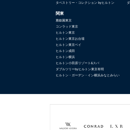
タペストリー・コレクション byヒルトン
ダ
関東
雅叙園東京
コンラッド東京
ヒルトン東京
ヒルトン東京お台場
ヒルトン東京ベイ
ヒルトン成田
ヒルトン横浜
ヒルトン小田原リゾート&スパ
ダブルツリーbyヒルトン東京有明
ヒルトン・ガーデン・イン横浜みなとみらい
Waldorf
Conrad
LXR
Astoria
Hotels &
Hotels &
Resorts