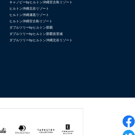
キャノピーbyヒルトン沖縄宮古島リゾート
ヒルトン沖縄北谷リゾート
ヒルトン沖縄瀬底リゾート
ヒルトン沖縄宮古島リゾート
ダブルツリーbyヒルトン那覇
ダブルツリーbyヒルトン那覇首里城
ダブルツリーbyヒルトン沖縄北谷リゾート
uate
DoubleTree
Tapestry
Embassy
by
Collection
Suites
Hilton
by Hilton
by