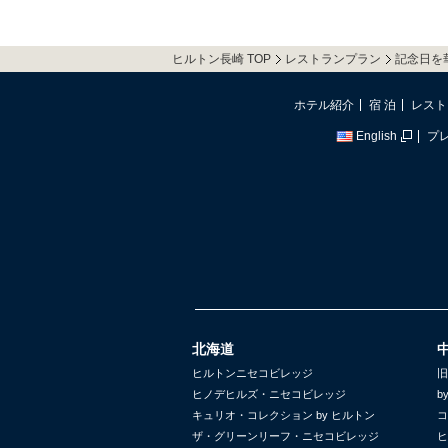
ヒルトン長崎 TOP
レストランプラン
記念日を
ホテル紹介
宿 泊
レスト
English
プ
北海道
ヒルトンニセコビレッジ
旧
ヒノデヒルズ・ニセコビレッジ
b
キュリオ・コレクション by ヒルトン
コ
ザ・グリーンリーフ・ニセコビレッジ
ヒ