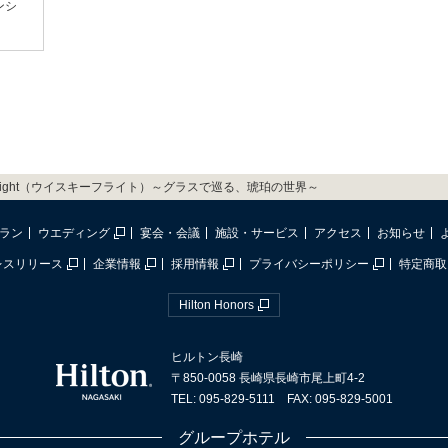
ンシ
y Flight（ウイスキーフライト）～グラスで巡る、琥珀の世界～
ラン
ウエディング
宴会・会議
施設・サービス
アクセス
お知らせ
レスリリース
企業情報
採用情報
プライバシーポリシー
特定商取
Hilton Honors
ヒルトン長崎
〒850-0058 長崎県長崎市尾上町4-2
TEL: 095-829-5111 FAX: 095-829-5001
グループホテル