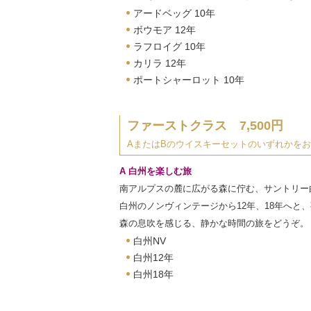
アードベッグ 10年
ボウモア 12年
ラフロイグ 10年
カリラ 12年
ポートシャーロット 10年
ファーストクラス 7,500円
AまたはBのウイスキーセットのいずれかを
A 白州を楽しむ旅
南アルプスの麓に広がる森に佇む、サントリー
白州のノンヴィンテージから12年、18年へ
森の息吹を感じる、静かな時間の旅をどうぞ。
白州NV
白州12年
白州18年