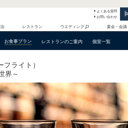
よくある質問
お問い合わせ
 泊
レストラン
ウエディング
宴会・会議
お食事プラン
レストランのご案内
個室一覧
スキーフライト）
世界～