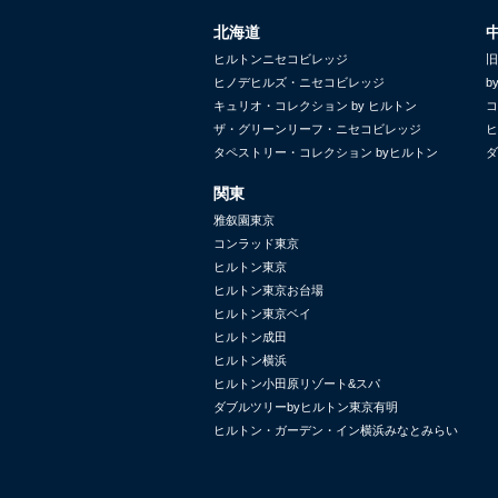
北海道
ヒルトンニセコビレッジ
旧
ヒノデヒルズ・ニセコビレッジ
b
キュリオ・コレクション by ヒルトン
コ
ザ・グリーンリーフ・ニセコビレッジ
ヒ
タペストリー・コレクション byヒルトン
ダ
関東
雅叙園東京
コンラッド東京
ヒルトン東京
ヒルトン東京お台場
ヒルトン東京ベイ
ヒルトン成田
ヒルトン横浜
ヒルトン小田原リゾート&スパ
ダブルツリーbyヒルトン東京有明
ヒルトン・ガーデン・イン横浜みなとみらい