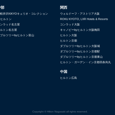
中部
関西
軽井沢KIKYOキュリオ・コレクション
ウォルドーフ・アストリア大阪
yヒルトン
ROKU KYOTO, LXR Hotels & Resorts
ンラッド名古屋
コンラッド大阪
ルトン名古屋
キャノピーbyヒルトン大阪梅田
ブルツリーbyヒルトン富山
ヒルトン大阪
ヒルトン京都
ダブルツリーbyヒルトン大阪城
ダブルツリーbyヒルトン京都駅
ダブルツリーbyヒルトン京都東山
ヒルトン・ガーデン・イン京都四条烏丸
中国
ヒルトン広島
Copyright © Hilton Nagasaki all rights reserved.