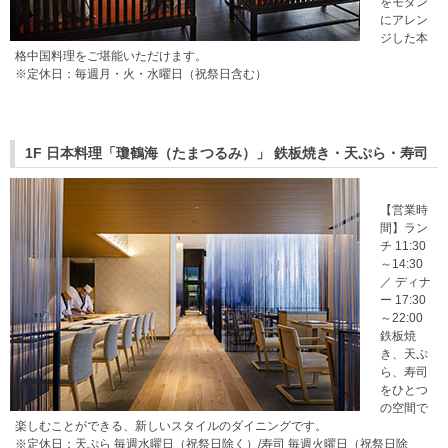
をモダン
にアレン
ジした本
格中国料理をご堪能いただけます。
※定休日：毎週月・火・水曜日（祝祭日含む）
1F 日本料理「瓊鶴海（たまつるみ）」 鉄板焼き・天ぷら・寿司
【営業時
間】ラン
チ 11:30
～14:30
／ ディナ
ー 17:30
～22:00
鉄板焼
き、天ぷ
ら、寿司
をひとつ
の空間で
楽しむことができる、新しいスタイルのダイニングです。
※定休日：天ぷら 毎週水曜日（祝祭日除く）/寿司 毎週火曜日（祝祭日除