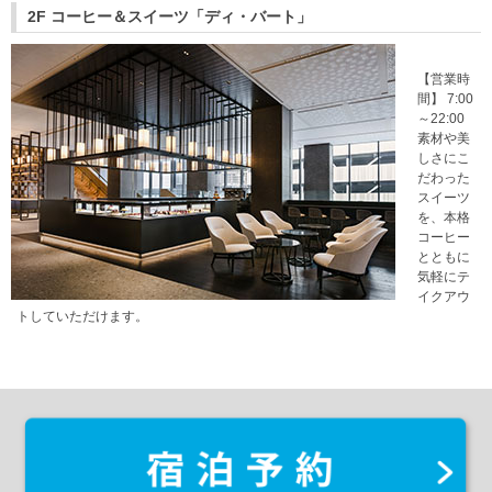
2F コーヒー＆スイーツ「ディ・バート」
【営業時
間】 7:00
～22:00
素材や美
しさにこ
だわった
スイーツ
を、本格
コーヒー
とともに
気軽にテ
イクアウ
トしていただけます。