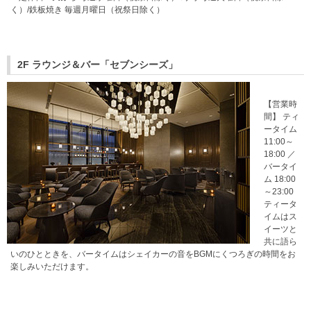
く）/鉄板焼き 毎週月曜日（祝祭日除く）
2F ラウンジ＆バー「セブンシーズ」
【営業時
間】 ティ
ータイム
11:00～
18:00 ／
バータイ
ム 18:00
～23:00
ティータ
イムはス
イーツと
共に語ら
いのひとときを、バータイムはシェイカーの音をBGMにくつろぎの時間をお
楽しみいただけます。