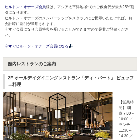
ヒルトン・オナーズ会員
様は、アジア太平洋地域*でのご飲食代が最大25%割
引になります。
ヒルトン・オナーズのメンバーシップをスタッフにご提示いただければ、お
会計時に割引が適用されます。
今すぐ会員になり会員特典を受けることができますので是非ご登録くださ
い。
今すぐヒルトン・オナーズ会員になる
館内レストランのご案内
2F オールデイダイニングレストラン「ディ・バート」 ビュッフ
ェ料理
【営業時
間】 朝
食 7:00～
10:00 ／
ランチ
11:30～
14:30 ／