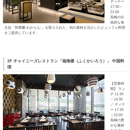
ディナー
17:30～
22:00
長崎の伝
統的な食
文化「和華蘭-わからん-」を取り入れた、旬の素材を活かしたビュッフェ料理
をご提供しています。
2F チャイニーズレストラン「福海楼（ふくかいろう）」 中国料
理
【営業時
間】 ラン
チ 11:30
～14:30
／ ディナ
ー 17:30
～22:00
長崎の豊
かな素材