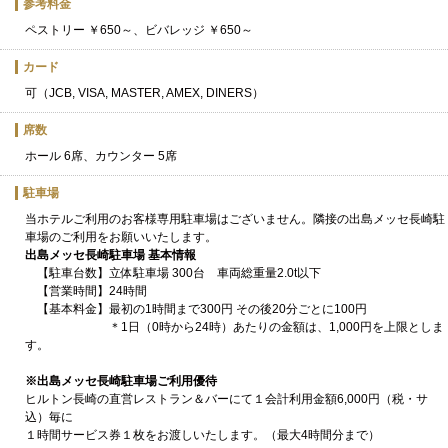
参考料金
ペストリー ￥650～、ビバレッジ ￥650～
カード
可（JCB, VISA, MASTER, AMEX, DINERS）
席数
ホール 6席、カウンター 5席
駐車場
当ホテルご利用のお客様専用駐車場はございません。隣接の出島メッセ長崎駐
車場のご利用をお願いいたします。
出島メッセ長崎駐車場 基本情報
【駐車台数】立体駐車場 300台 車両総重量2.0t以下
【営業時間】24時間
【基本料金】最初の1時間まで300円 その後20分ごとに100円
＊1日（0時から24時）あたりの金額は、1,000円を上限としま
す。
※出島メッセ長崎駐車場ご利用優待
ヒルトン長崎の直営レストラン＆バーにて１会計利用金額6,000円（税・サ
込）毎に
１時間サービス券１枚をお渡しいたします。（最大4時間分まで）