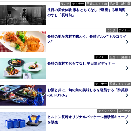
ランチ
ディナー
季節のおすすめ
記念日・誕生日
注目の美食体験 素材ともてなしで堪能する瓊鶴海
のすし「長崎前」
ランチ
ディナー
長崎の地産素材で味わう、長崎グルメ“トルコライ
ス”
ディナー
記念日・誕生日
長崎の食材でおもてなし 平日限定ディナー
ディナー
季節のおすすめ
お酒と共に、旬の魚の美味しさを堪能する「酔芙蓉
-SUIFUYO-」
テイクアウト
スイーツ
ヒルトン長崎オリジナルパッケージ福砂屋キューブ
を販売