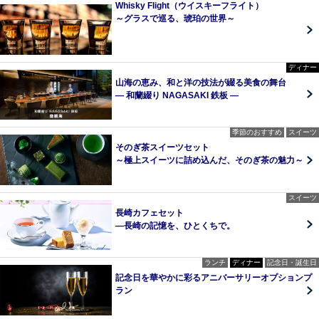
Whisky Flight（ウイスキーフライト）
～グラスで巡る、琥珀の世界～
ディナー
山海の恵み、和と洋の技法が綴る美食の舞台
― 和蘭綴り NAGASAKI 鉄板 ―
季節のおすすめ
スイーツ
そのぎ茶スイーツセット
～極上スイーツに詰め込んだ、そのぎ茶の魅力～
スイーツ
長崎カフェセット
—長崎の記憶を、ひとくちで。
ランチ
ディナー
記念日・誕生日
記念日を華やかに彩るアニバーサリーオプションプ
ラン