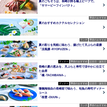
夏のごちそうは、長崎が誇る極上ビーフで。
「サマービーフインパクト」
季節のおすすめ
夏のおすすめカクテルセレクション
ランチ
季節のおすすめ
夏の彩りを気軽に味わう、揚げたて天ぷらの昼膳
「涼風膳 -RYOFUZEN-」
ディナー
季節のおすすめ
記念日・誕生日
長崎の夏の恵みを、天ぷらと寿司で涼やかに仕立て
た会席
「橘 -TACHIBANA-」
ディナー
季節のおすすめ
記念日・誕生日
瓊鶴海独自の長崎前で味わう、旬魚の寿司ディナー
コース
「桜雲 -OUUN-」
ランチ
季節のおすすめ