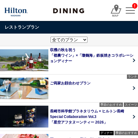
!
DINING
レストランプラン
収穫の秋を祝う
「都農ワイン」×「瓊鶴海」鉄板焼きコラボレーシ
ョンディナー
ランチ
ご両家お顔合わせプラン
季節のおすすめ
スイーツ
長崎市科学館プラネタリウム × ヒルトン長崎
Special Collaboration Vol.3
「星空アフタヌーンティー 2026」
ディナー
季節のおすすめ