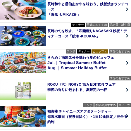
長崎和牛と雲仙あか牛を味わう、鉄板焼きランチコ
ース
「海風 -UMIKAZE-」
ディナー
季節のおすすめ
記念日・誕生日
長崎の旬を映す、＂和蘭綴りNAGASAKI 鉄板＂デ
ィナーコース「航海 -KOUKAI-」
ランチ
ディナー
ビュッフェ
季節のおすすめ
きらめく南国気分を味わう夏のビュッフェ
Jul.｜Tropical Summer Buffet
Aug.｜Summer Holiday Buffet
季節のおすすめ
ROKU〈六〉NORYO TEA EDITION フェア
季節の香りに包まれる、夏限定の一杯
ランチ
季節のおすすめ
スイーツ
福海楼 チャイニーズアフタヌーンティー
毎週水曜日（祝祭日除く）・1日10食限定／完全予
約制