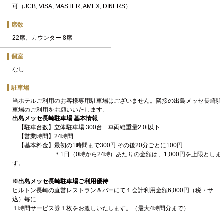
可（JCB, VISA, MASTER, AMEX, DINERS）
席数
22席、カウンター 8席
個室
なし
駐車場
当ホテルご利用のお客様専用駐車場はございません。隣接の出島メッセ長崎駐
車場のご利用をお願いいたします。
出島メッセ長崎駐車場 基本情報
【駐車台数】立体駐車場 300台 車両総重量2.0t以下
【営業時間】24時間
【基本料金】最初の1時間まで300円 その後20分ごとに100円
＊1日（0時から24時）あたりの金額は、1,000円を上限としま
す。
※出島メッセ長崎駐車場ご利用優待
ヒルトン長崎の直営レストラン＆バーにて１会計利用金額6,000円（税・サ
込）毎に
１時間サービス券１枚をお渡しいたします。（最大4時間分まで）