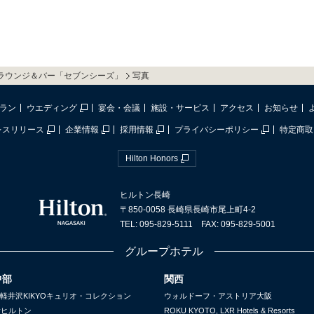
ラウンジ＆バー「セブンシーズ」
写真
ラン
ウエディング
宴会・会議
施設・サービス
アクセス
お知らせ
レスリリース
企業情報
採用情報
プライバシーポリシー
特定商取
Hilton Honors
ヒルトン長崎
〒850-0058 長崎県長崎市尾上町4-2
TEL: 095-829-5111 FAX: 095-829-5001
グループホテル
中部
関西
軽井沢KIKYOキュリオ・コレクション
ウォルドーフ・アストリア大阪
yヒルトン
ROKU KYOTO, LXR Hotels & Resorts