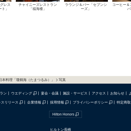
グレス
チャイニーズレストラン
ラウンジ＆バー「セブンシ
コーヒー＆
ート」
「福海楼」
ーズ」
バ
日本料理「瓊鶴海（たまつるみ）」
写真
ラン
ウエディング
宴会・会議
施設・サービス
アクセス
お知らせ
レスリリース
企業情報
採用情報
プライバシーポリシー
特定商取
Hilton Honors
ヒルトン長崎