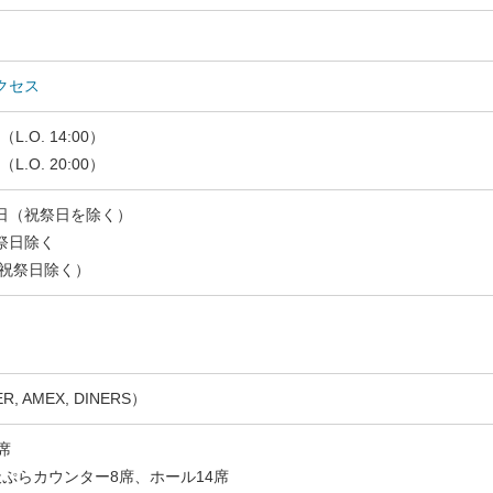
クセス
L.O. 14:00）
（L.O. 20:00）
日（祝祭日を除く）
祭日除く
（祝祭日除く）
ER, AMEX, DINERS）
席
ぷらカウンター8席、ホール14席