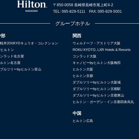
〒850-0058 長崎県長崎市尾上町4-2
TEL: 095-829-5111 FAX: 095-829-5001
グループホテル
中部
関西
軽井沢KIKYOキュリオ・コレクション
ウォルドーフ・アストリア大阪
yヒルトン
ROKU KYOTO, LXR Hotels & Resorts
ンラッド名古屋
コンラッド大阪
ルトン名古屋
キャノピーbyヒルトン大阪梅田
ブルツリーbyヒルトン富山
ヒルトン大阪
ヒルトン京都
ダブルツリーbyヒルトン大阪城
ダブルツリーbyヒルトン京都駅
ダブルツリーbyヒルトン京都東山
ヒルトン・ガーデン・イン京都四条烏丸
中国
ヒルトン広島