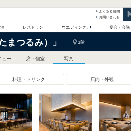
よくある質問
お問い合わせ
 泊
レストラン
ウエディング
宴会・会議
たまつるみ）」
1階
ニュー
席・個室
写真
料理・ドリンク
店内・外観