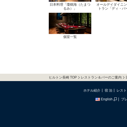
日本料理「瓊鶴海（たまつ
オールデイダイニン
るみ）」
トラン「ディ・バ
個室一覧
ヒルトン長崎 TOP
レストラン＆バーのご案内
ホテル紹介
宿 泊
レスト
English
プ