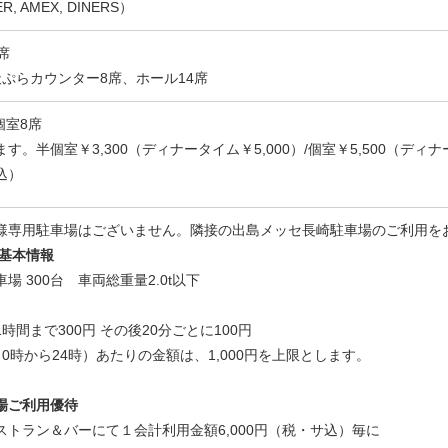
ER, AMEX, DINERS）
席
ぷらカウンター8席、ホール14席
個室8席
。半個室￥3,300（ディナータイム￥5,000）/個室￥5,500（ディナー
込）
様専用駐車場はございません。隣接の出島メッセ長崎駐車場のご利用を
 基本情報
 300台 車両総重量2.0t以下
間まで300円 その後20分ごとに100円
4時）あたりの金額は、1,000円を上限とします。
場ご利用優待
トラン＆バーにて１会計利用金額6,000円（税・サ込）毎に