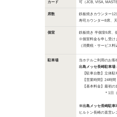
カード
可（JCB, VISA, MAST
席数
鉄板焼きカウンター12
寿司カウンター8席、天
個室
鉄板焼き 半個室6席、
※個室料金を申し受けます
（消費税・サービス料
駐車場
当ホテルご利用のお客
出島メッセ長崎駐車場
【駐車台数】立体駐車場
【営業時間】24時間
【基本料金】最初の1時
＊1日（0時から2
※出島メッセ長崎駐車
ヒルトン長崎の直営レス