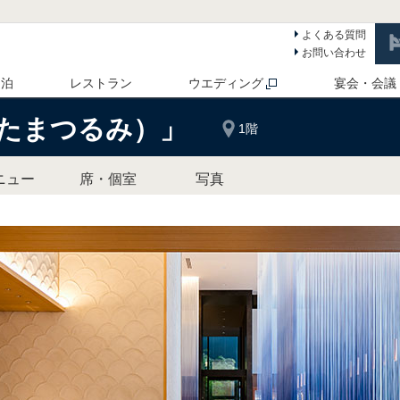
よくある質問
お問い合わせ
 泊
レストラン
ウエディング
宴会・会議
たまつるみ）」
1階
ニュー
席・個室
写真