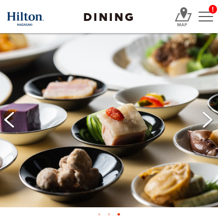
!
DINING