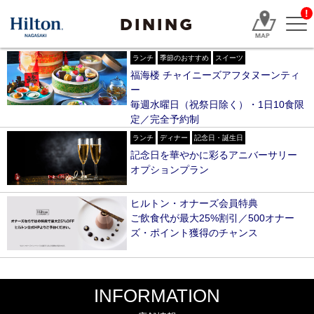
!
DINING
ランチ
季節のおすすめ
スイーツ
福海楼 チャイニーズアフタヌーンティ
ー
毎週水曜日（祝祭日除く）・1日10食限
定／完全予約制
ランチ
ディナー
記念日・誕生日
記念日を華やかに彩るアニバーサリー
オプションプラン
ヒルトン・オナーズ会員特典
ご飲食代が最大25%割引／500オナー
ズ・ポイント獲得のチャンス
INFORMATION