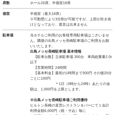
席数
ホール26席、半個室18席
個室
半個室（最大18席）
※可動壁により3分割が可能ですが、上部が吹き抜
けとなっており、遮音は出来ません
駐車場
当ホテルご利用のお客様専用駐車場はございませ
ん。隣接の出島メッセ長崎駐車場のご利用をお願
いいたします。
出島メッセ長崎駐車場 基本情報
【駐車台数】立体駐車場 300台 車両総重量2.0t
以下
【営業時間】24時間
【基本料金】最初の1時間まで300円 その後20分
ごとに100円
＊1日（0時から24時）あたりの金
額は、1,000円を上限とします。
※出島メッセ長崎駐車場ご利用優待
ヒルトン長崎の直営レストラン＆バーにて１会計
利用金額6,000円（税・サ込）毎に